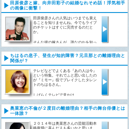
田原俊彦と嫁、向井田彩子の結婚なれそめ話！浮気相手
の画像に衝撃！
田原俊彦さんの人気はいつまでも衰え
ることを知りませんね。今でもライブ
のチケットはすぐに完売するのだと
か。
そんな彼の嫁さんが、誰なのかを知っ
て...
ちはるの息子、登生が知的障害？元旦那との離婚理由と
関係が？
テレビなどでよくある『あの人は今』
という特集。それでふと思い出したの
が『ミモー』役でブレイクしたタレン
トのちはるさん。
しばらくテレビで見かけ...
奥菜恵の不倫が２度目の離婚理由？相手の舞台俳優とは
一体誰？
２０１４年は奥菜恵さんの芸能活動本
格復帰に喜んだ人も多いかと思いま