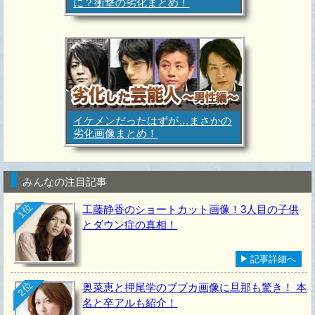
に？衝撃の劣化まとめ！
イケメンだったはずが…まさかの
劣化画像まとめ！
みんなの注目記事
1位
工藤静香のショートカット画像！3人目の子供
とダウン症の真相！
記事詳細へ
2位
奥菜恵と押尾学のブブカ画像に旦那も驚き！ 本
名と卒アルも紹介！