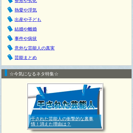
整形や劣化
熱愛や浮気
出産や子ども
結婚や離婚
事件や病状
意外な芸能人の真実
芸能まとめ
☆今気になるネタ特集☆
干された芸能人の衝撃的な裏事
情！消えた理由は？