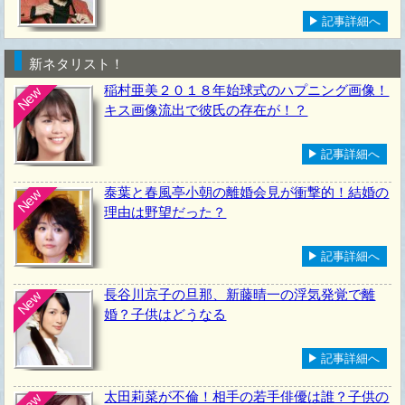
記事詳細へ
新ネタリスト！
稲村亜美２０１８年始球式のハプニング画像！
New
キス画像流出で彼氏の存在が！？
記事詳細へ
泰葉と春風亭小朝の離婚会見が衝撃的！結婚の
New
理由は野望だった？
記事詳細へ
長谷川京子の旦那、新藤晴一の浮気発覚で離
New
婚？子供はどうなる
記事詳細へ
太田莉菜が不倫！相手の若手俳優は誰？子供の
New