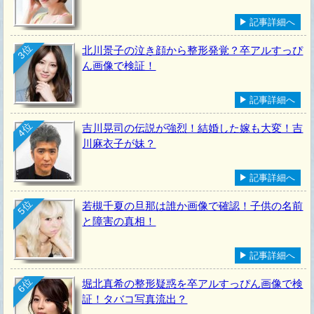
記事詳細へ
3位
北川景子の泣き顔から整形発覚？卒アルすっぴ
ん画像で検証！
記事詳細へ
4位
吉川晃司の伝説が強烈！結婚した嫁も大変！吉
川麻衣子が妹？
記事詳細へ
5位
若槻千夏の旦那は誰か画像で確認！子供の名前
と障害の真相！
記事詳細へ
6位
堀北真希の整形疑惑を卒アルすっぴん画像で検
証！タバコ写真流出？