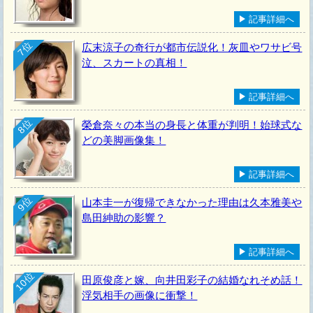
記事詳細へ
7位
広末涼子の奇行が都市伝説化！灰皿やワサビ号
泣、スカートの真相！
記事詳細へ
8位
榮倉奈々の本当の身長と体重が判明！始球式な
どの美脚画像集！
記事詳細へ
9位
山本圭一が復帰できなかった理由は久本雅美や
島田紳助の影響？
記事詳細へ
10位
田原俊彦と嫁、向井田彩子の結婚なれそめ話！
浮気相手の画像に衝撃！