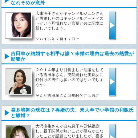
なれそめが意外
広末涼子さんがキャンドルジュンさん
と再婚したのはキャンドルアーティス
トという耳慣れない言葉と共に記憶に
新しいでしょう。
２０１５年７月１７日に...
吉田羊が結婚する相手は誰？未婚の理由は過去の熱愛が
影響か
２０１４年より目覚ましい活躍をして
いる吉田羊さん。突然現れた美熟女に
釘付けの男性も多いのではないでしょ
うか。
そんな吉田羊さんは年齢的にも既に...
喜多嶋舞の現在は？再婚の夫、東大卒で小学館の和阪氏
と離婚？
大沢樹生さんが自ら息子をDNA鑑定
し、親子関係が無いことが明らかにな
ったことが話題になりましたが、喜多