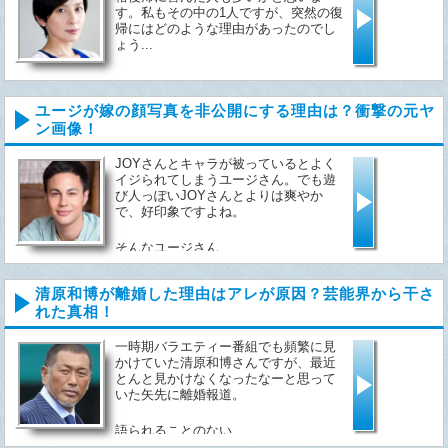
す。私もその中の1人ですが、突然の復
帰にはどのような理由があったのでし
ょう...
ユージが嫁の顔写真を非公開にする理由は？衝撃の元ヤ
ン画像！
JOYさんとキャラが被っているとよく
イジられてしまうユージさん。でも遊
び人っぽいJOYさんとよりは爽やか
で、好印象ですよね。
そんなユージさん...
清原和博が離婚した理由はアレが原因？芸能界から干さ
れた真相！
一時期バラエティー番組でも頻繁に見
かけていた清原和博さんですが、最近
とんと見かけなくなったなーと思って
いた矢先に離婚報道。
語られることのない...