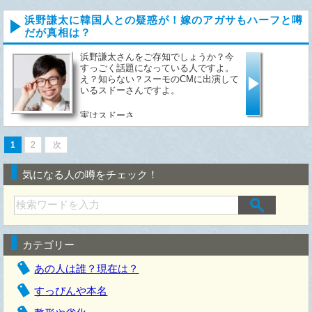
浜野謙太に韓国人との疑惑が！嫁のアガサもハーフと噂
だが真相は？
浜野謙太さんをご存知でしょうか？今
すっごく話題になっている人ですよ。
え？知らない？スーモのCMに出演して
いるスドーさんですよ。
実はスドーさ...
1
2
次
気になる人の噂をチェック！
カテゴリー
あの人は誰？現在は？
すっぴんや本名