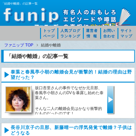
「結婚や離婚」の記事一覧
トップ
人気ブログ
運営者
お問い
サイト
ページ
ランキング
情 報
合わせ
マップ
ファニップ TOP
結婚や離婚
「結婚や離婚」の記事一覧
泰葉と春風亭小朝の離婚会見が衝撃的！結婚の理由は野
望だった？
坂口杏里さんの事件でなぜか元旦那、
春風亭小朝さんのDVを暴露し始めた泰
葉さん。
そんな二人の離婚会見はかなり衝撃的
なものだったのです！
結婚した理由はなんと春風亭小朝さん
長谷川京子の旦那、新藤晴一の浮気発覚で離婚？子供は
の野望！？併せてツッコミます！...
どうなる