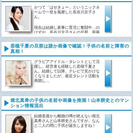
かつて「はせきょー」というニックネ
ームで一世を風靡した長谷川京子さ
ん。
現在は結婚し家事に育児に奮闘中…の
はずが、長谷川京子さんの旦那、新藤
晴...
若槻千夏の旦那は誰か画像で確認！子供の名前と障害の
真相！
グラビアアイドル・タレントとして活
躍し、経営者も経験した若槻千夏さ
ん。結婚して以降、テレビで見かけな
くなりましたが、最近タレント活動を
再開し...
堀北真希の子供の名前や画像を推測！山本耕史とのマン
ション情報流出
結婚直後から離婚の噂が絶えない堀北
真希さんと山本耕史さんですが、なん
と二人の間に子供が誕生しますね！