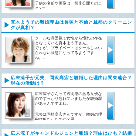
子供の名前や画像は一切非公開とのこ
とです...
真木よう子の離婚理由は長塚と不倫と旦那のクリーニン
グが真相？
クールな雰囲気で女性から憧れの存在
となっている真木よう子さん。
ですが、プライベートはクールじゃい
られない状態になってるようです
ね。...
広末涼子が元夫、岡沢高宏と離婚した理由は関東連合？
現在の活動は？
広末涼子さんって透明感のある女優な
のですっかり忘れていましたが離婚歴
があるんですよね。
元夫は岡崎高宏さんですが、離婚の理
由は何だったのか？悪...
広末涼子がキャンドルジュンと離婚？理由はひも？結婚