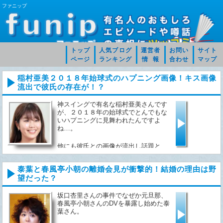
ファニップ
トップ
人気ブログ
運営者
お問い
サイト
ページ
ランキング
情 報
合わせ
マップ
稲村亜美２０１８年始球式のハプニング画像！キス画像
流出で彼氏の存在が！？
神スイングで有名な稲村亜美さんです
が、２０１８年の始球式でとんでもな
いハプニングに見舞われたんですよ
ね…。
他にも彼氏との画像が流出し話題と
な...
泰葉と春風亭小朝の離婚会見が衝撃的！結婚の理由は野
望だった？
坂口杏里さんの事件でなぜか元旦那、
春風亭小朝さんのDVを暴露し始めた泰
葉さん。