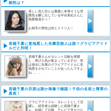
能性は？
美しい見た目とは裏腹に幸薄そうな雰
囲気を醸し出している中谷美紀さんに
熱愛報道がっ！
お相手の男性は何とドイツ人！
二人のなれ初めや熱愛画像をご紹介す
ると共に結婚の可能性についてもツッ
若槻千夏に意地悪した先輩芸能人は誰？グラビアアイド
コみます！...
ルだと判明！
若槻千夏さんがタレント活動を再開
し、再び人気が集まっていますが、実
は過去に先輩のグラビアアイドルに意
地悪をされていことがあったんですよ
ね…。...
若槻千夏の旦那は誰か画像で確認！子供の名前と障害の
真相！
グラビアアイドル・タレントとして活
躍し、経営者も経験した若槻千夏さ
ん。結婚して以降、テレビで見かけな