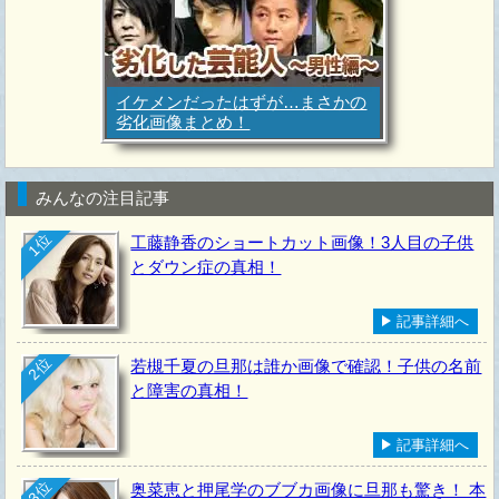
イケメンだったはずが…まさかの
劣化画像まとめ！
みんなの注目記事
1位
工藤静香のショートカット画像！3人目の子供
とダウン症の真相！
記事詳細へ
2位
若槻千夏の旦那は誰か画像で確認！子供の名前
と障害の真相！
記事詳細へ
3位
奥菜恵と押尾学のブブカ画像に旦那も驚き！ 本