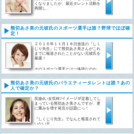
くなりましたが、最近タレント活動を
再開し...
熊切あさ美の元彼氏のスポーツ選手は誰？野球でほぼ確
定！
２０１６年１１月１８日放送の『しく
じり先生』にて熊切あさ美さんがこれ
までに報道されたことがない元彼氏を
暴露！
そのスポーツ選手とは一体誰なのか...
熊切あさ美の元彼氏のバラエティータレントは誰？あの
人で確定か？
笶搶dい女笶桙ﾌイメージが定着してし
まっている熊切あさ美さんですが、更
に重みを増す発言が話題にっ！
『しくじり先生』でなんと報道されて
いない元...