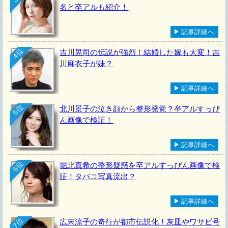
名と卒アルも紹介！
記事詳細へ
4位
吉川晃司の伝説が強烈！結婚した嫁も大変！吉
川麻衣子が妹？
記事詳細へ
5位
北川景子の泣き顔から整形発覚？卒アルすっぴ
ん画像で検証！
記事詳細へ
6位
堀北真希の整形疑惑を卒アルすっぴん画像で検
証！タバコ写真流出？
記事詳細へ
7位
広末涼子の奇行が都市伝説化！灰皿やワサビ号