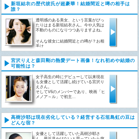
新垣結衣の歴代彼氏が超豪華！結婚間近と噂の相手は
誰？
透明感のある美女、という言葉がぴっ
たりはまる新垣結衣さん。今や人気は
不動のものになりつつありますよね。
そんな彼女に結婚間近との噂が？お相
手は...
宮沢りえと森田剛の熱愛デート画像！なれ初めや結婚の
可能性は？
女子高生の時にデビューして以来現在
も女優として活躍し続けている宮沢り
えさん。
そしてV6のメンバーであり、映画「ヒ
メノア～ル」で初主...
高樹沙耶は現在劣化している？経営する石垣島虹の豆は
どんな宿？
女優として活躍していた高樹沙耶さ
ん。最近見かけないと思っていたら突