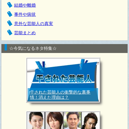
結婚や離婚
事件や病状
意外な芸能人の真実
芸能まとめ
☆今気になるネタ特集☆
干された芸能人の衝撃的な裏事
情！消えた理由は？