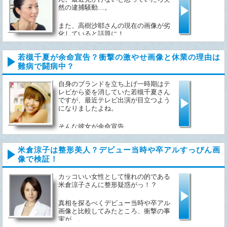
然の逮捕騒動…。
また、高樹沙耶さんの現在の画像が劣
化していると話題に！
経営している石垣島の『虹の豆』とは
若槻千夏が余命宣告？衝撃の激やせ画像と休業の理由は
どんな宿なのかも併せてツッコミます
難病で闘病中？
っ！...
自身のブランドを立ち上げ一時期はテ
レビから姿を消していた若槻千夏さん
ですが、最近テレビ出演が目立つよう
になりましたよね。
そんな彼女が余命宣告...
米倉涼子は整形美人？デビュー当時や卒アルすっぴん画
像で検証！
カッコいい女性として憧れの的である
米倉涼子さんに整形疑惑がっ！？
真相を探るべくデビュー当時や卒アル
画像と比較してみたところ、衝撃の事
実が…。...