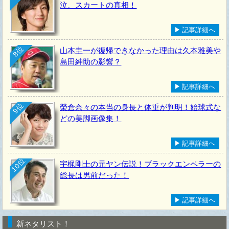
泣、スカートの真相！
記事詳細へ
8位
山本圭一が復帰できなかった理由は久本雅美や
島田紳助の影響？
記事詳細へ
9位
榮倉奈々の本当の身長と体重が判明！始球式な
どの美脚画像集！
記事詳細へ
10位
宇梶剛士の元ヤン伝説！ブラックエンペラーの
総長は男前だった！
記事詳細へ
新ネタリスト！