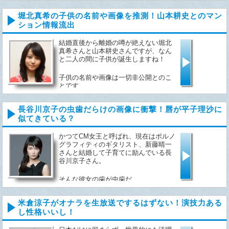
堀北真希の子供の名前や画像を推測！山本耕史とのマン
ション情報流出
結婚直後から離婚の噂が絶えない堀北
真希さんと山本耕史さんですが、なん
と二人の間に子供が誕生しますね！
子供の名前や画像は一切非公開とのこ
とです...
長谷川京子の虫歯だらけの画像に衝撃！唇が平子理沙に
似てきている？
かつてCM女王と呼ばれ、現在はポルノ
グラフィティのギタリスト、新藤晴一
さんと結婚して子育てに励んでいる長
谷川京子さん。
そんな彼女の歯が虫歯だ...
米倉涼子がオナラを生放送でするはずない！演技力ある
し性格いいし！