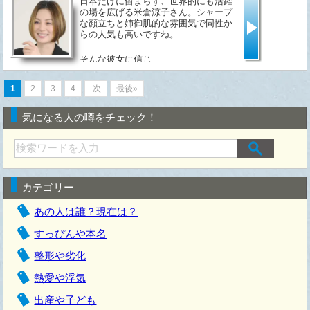
日本だけに留まらず、世界的にも活躍
の場を広げる米倉涼子さん。シャープ
な顔立ちと姉御肌的な雰囲気で同性か
らの人気も高いですね。
そんな彼女に信じ...
1
2
3
4
次
最後»
気になる人の噂をチェック！
カテゴリー
あの人は誰？現在は？
すっぴんや本名
整形や劣化
熱愛や浮気
出産や子ども