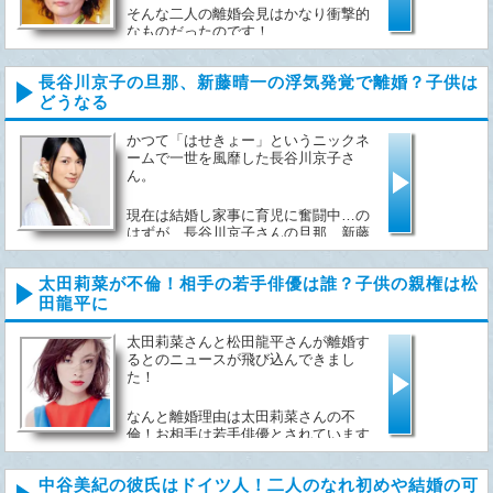
そんな二人の離婚会見はかなり衝撃的
なものだったのです！
結婚した理由はなんと春風亭小朝さん
長谷川京子の旦那、新藤晴一の浮気発覚で離婚？子供は
の野望！？併せてツッコミます！...
どうなる
かつて「はせきょー」というニックネ
ームで一世を風靡した長谷川京子さ
ん。
現在は結婚し家事に育児に奮闘中…の
はずが、長谷川京子さんの旦那、新藤
晴...
太田莉菜が不倫！相手の若手俳優は誰？子供の親権は松
田龍平に
太田莉菜さんと松田龍平さんが離婚す
るとのニュースが飛び込んできまし
た！
なんと離婚理由は太田莉菜さんの不
倫！お相手は若手俳優とされています
が一...
中谷美紀の彼氏はドイツ人！二人のなれ初めや結婚の可