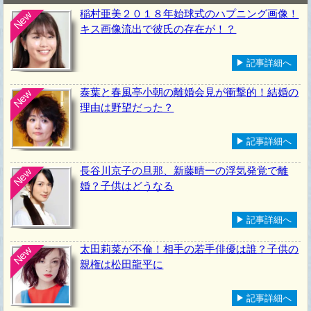
稲村亜美２０１８年始球式のハプニング画像！
New
キス画像流出で彼氏の存在が！？
記事詳細へ
泰葉と春風亭小朝の離婚会見が衝撃的！結婚の
New
理由は野望だった？
記事詳細へ
長谷川京子の旦那、新藤晴一の浮気発覚で離
New
婚？子供はどうなる
記事詳細へ
太田莉菜が不倫！相手の若手俳優は誰？子供の
New
親権は松田龍平に
記事詳細へ