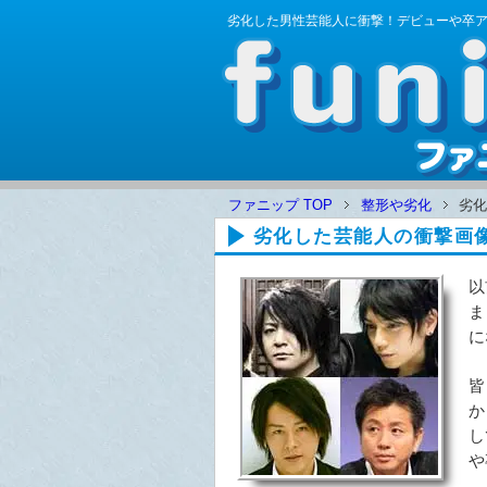
劣化した男性芸能人に衝撃！デビューや卒
ファニップ TOP
整形や劣化
劣化
劣化した芸能人の衝撃画
以
ま
に
皆
か
し
や