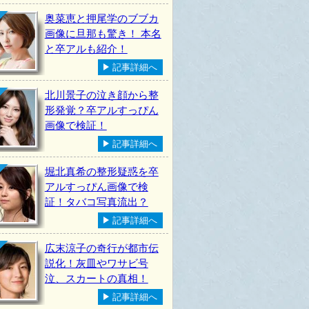
奥菜恵と押尾学のブブカ
画像に旦那も驚き！ 本名
と卒アルも紹介！
記事詳細へ
北川景子の泣き顔から整
形発覚？卒アルすっぴん
画像で検証！
記事詳細へ
堀北真希の整形疑惑を卒
アルすっぴん画像で検
証！タバコ写真流出？
記事詳細へ
広末涼子の奇行が都市伝
説化！灰皿やワサビ号
泣、スカートの真相！
記事詳細へ