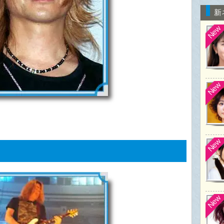
新
New
New
New
New