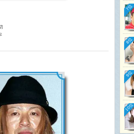
7位
。
切
ょ
8位
9位
10位