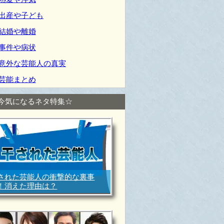
出産や子ども
結婚や離婚
事件や病状
意外な芸能人の真実
芸能まとめ
今気になるネタ特集☆
された芸能人の衝撃的な裏事
！消えた理由は？