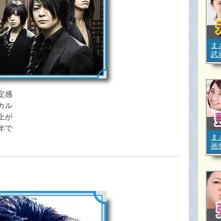
ま
武
定感
カル
上が
年で
ま
。
画