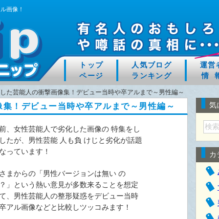
アル画像！
トップ
人気ブログ
運営
ページ
ランキング
情 
した芸能人の衝撃画像集！デビュー当時や卒アルまで～男性編～
気
像集！デビュー当時や卒アルまで～男性編～
前、女性芸能人で劣化した画像の 特集をし
したが、男性芸能 人も負 けじと劣化が話題
なっています！
カ
さまからの「男性バージョンは無い の
？」という熱い意見が多数来ることを想定
て、男性芸能人の整形疑惑をデビュー当時
卒アル画像などと比較しツッコみます！