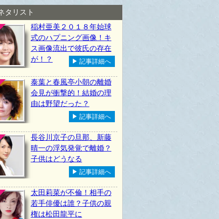
ネタリスト
稲村亜美２０１８年始球
式のハプニング画像！キ
ス画像流出で彼氏の存在
が！？
記事詳細へ
泰葉と春風亭小朝の離婚
会見が衝撃的！結婚の理
由は野望だった？
記事詳細へ
長谷川京子の旦那、新藤
晴一の浮気発覚で離婚？
子供はどうなる
記事詳細へ
太田莉菜が不倫！相手の
若手俳優は誰？子供の親
権は松田龍平に