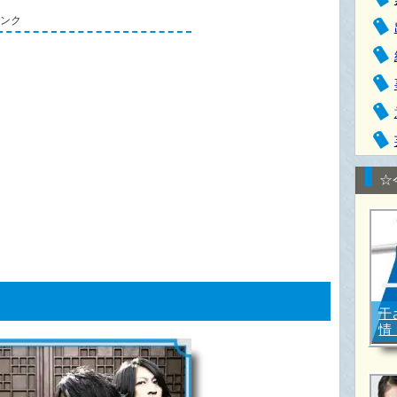
リンク
☆
干
情