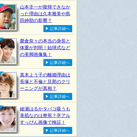
山本圭一が復帰できなか
った理由は久本雅美や島
田紳助の影響？
記事詳細へ
榮倉奈々の本当の身長と
体重が判明！始球式など
の美脚画像集！
記事詳細へ
真木よう子の離婚理由は
長塚と不倫と旦那のクリ
ーニングが真相？
記事詳細へ
綾瀬はるかタバコ吸うも
美肌なのは整形？卒アル
すっぴん画像で検証！
記事詳細へ