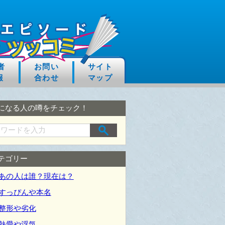
者
お問い
サイト
報
合わせ
マップ
になる人の噂をチェック！
テゴリー
あの人は誰？現在は？
すっぴんや本名
整形や劣化
熱愛や浮気