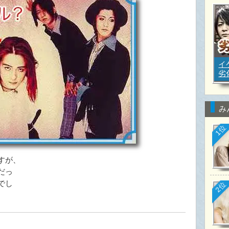
イ
劣
み
1位
すが、
だっ
でし
2位