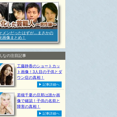
ケメンだったはずが…まさかの
化画像まとめ！
んなの注目記事
工藤静香のショートカッ
ト画像！3人目の子供とダ
ウン症の真相！
記事詳細へ
若槻千夏の旦那は誰か画
像で確認！子供の名前と
障害の真相！
記事詳細へ