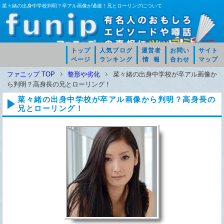
菜々緒の出身中学校判明？卒アル画像が過激！兄とローリングについて
トップ
人気ブログ
運営者
お問い
サイト
ページ
ランキング
情 報
合わせ
マップ
ファニップ TOP
整形や劣化
菜々緒の出身中学校が卒アル画像か
ら判明？高身長の兄とローリング！
菜々緒の出身中学校が卒アル画像から判明？高身長の
兄とローリング！