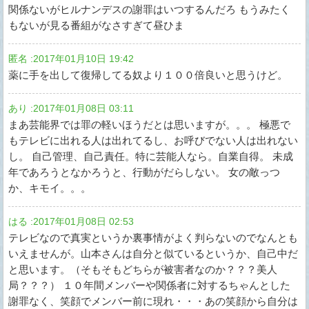
関係ないがヒルナンデスの謝罪はいつするんだろ もうみたく
もないが見る番組がなさすぎて昼ひま
匿名
:
2017年01月10日 19:42
薬に手を出して復帰してる奴より１００倍良いと思うけど。
あり
:
2017年01月08日 03:11
まあ芸能界では罪の軽いほうだとは思いますが。。。 極悪で
もテレビに出れる人は出れてるし、お呼びでない人は出れない
し。 自己管理、自己責任。特に芸能人なら。自業自得。 未成
年であろうとなかろうと、行動がだらしない。 女の敵っつ
か、キモイ。。。
はる
:
2017年01月08日 02:53
テレビなので真実というか裏事情がよく判らないのでなんとも
いえませんが。山本さんは自分と似ているというか、自己中だ
と思います。（そもそもどちらが被害者なのか？？？美人
局？？？） １０年間メンバーや関係者に対するちゃんとした
謝罪なく、笑顔でメンバー前に現れ・・・あの笑顔から自分は