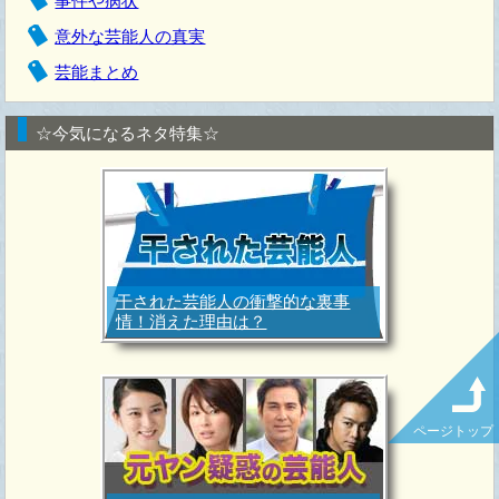
事件や病状
意外な芸能人の真実
芸能まとめ
☆今気になるネタ特集☆
干された芸能人の衝撃的な裏事
情！消えた理由は？
ページトップ