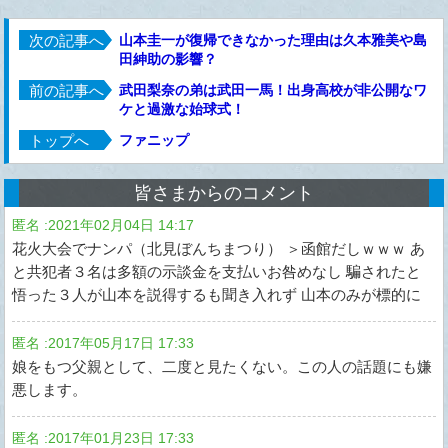
次の記事へ
山本圭一が復帰できなかった理由は久本雅美や島
田紳助の影響？
前の記事へ
武田梨奈の弟は武田一馬！出身高校が非公開なワ
ケと過激な始球式！
トップへ
ファニップ
皆さまからのコメント
匿名
:
2021年02月04日 14:17
花火大会でナンパ（北見ぼんちまつり） ＞函館だしｗｗｗ あ
と共犯者３名は多額の示談金を支払いお咎めなし 騙されたと
悟った３人が山本を説得するも聞き入れず 山本のみが標的に
匿名
:
2017年05月17日 17:33
娘をもつ父親として、二度と見たくない。この人の話題にも嫌
悪します。
匿名
:
2017年01月23日 17:33