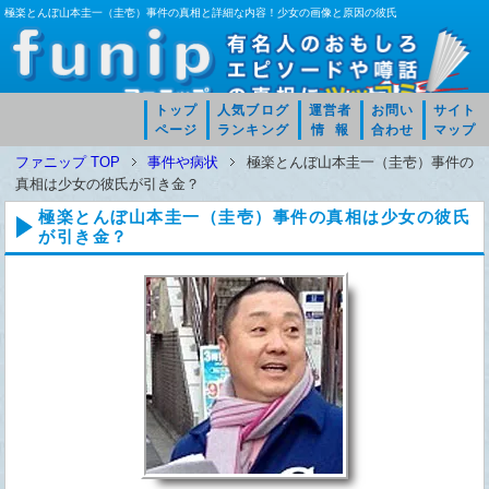
極楽とんぼ山本圭一（圭壱）事件の真相と詳細な内容！少女の画像と原因の彼氏
トップ
人気ブログ
運営者
お問い
サイト
ページ
ランキング
情 報
合わせ
マップ
ファニップ TOP
事件や病状
極楽とんぼ山本圭一（圭壱）事件の
真相は少女の彼氏が引き金？
極楽とんぼ山本圭一（圭壱）事件の真相は少女の彼氏
が引き金？