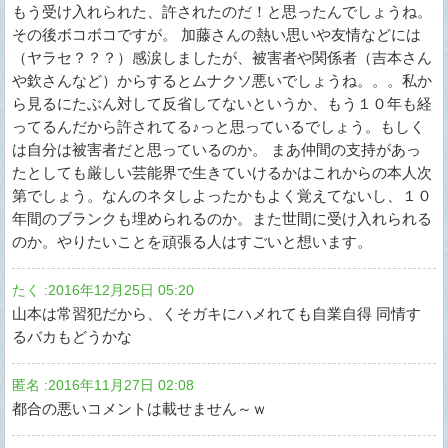
もう受け入れられた、許されたのだ！と思ったんでしょうね。
その後ボコボコですが。 加藤さんの熱い思いや友情などには
（ヤラセ？？？）感涙しましたが、被害者や関係者（吉本さん
や欽さんなど）からするとムナクソ悪いでしょうね。。。私か
ら見るにたぶん対して反省してないというか、もう１０年も経
ってるんだから許されてる♪っと思っているでしょう。もしく
は自分は被害者だと思っているのか。 まあ仲間の支持があっ
たとしても厳しい芸能界で生きていけるかはこれからの本人次
第でしょう。なんのネタしよったかもよく覚えてないし、１０
年間のブランクも埋められるのか。また世間に受け入れられる
のか。やりたいことを頑張る人はすごいと想います。
たく
:
2016年12月25日 05:20
山本は常習犯だから、くそガキにハメれても自業自得 同情す
るバカもどうかな
匿名
:
2016年11月27日 02:08
都合の悪いコメントは載せません～ｗ