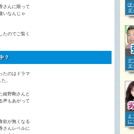
ぽ
香さんに限って
ダ
違いなんじゃ
したのでご覧く
中？
デ
ダ
ったのはドラマ
した。
た綾野剛さんと
る声もあがって
え
に
食欲が無くなる
香さんレベルに