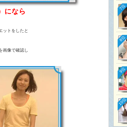
7位
）になら
エットをしたと
8位
を画像で確認し
9位
10位