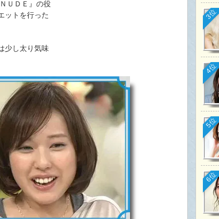
 ＮＵＤＥ』の役
3位
エットを行った
は少し太り気味
4位
5位
6位