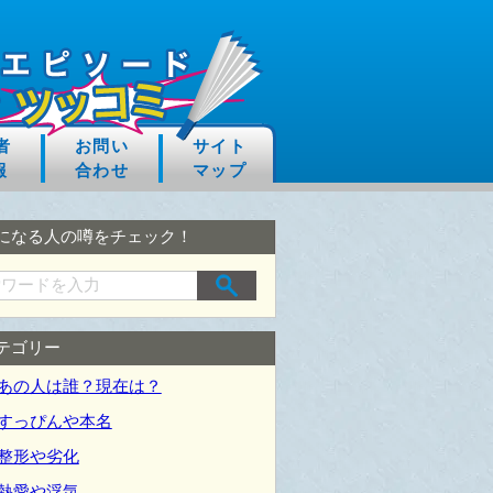
者
お問い
サイト
報
合わせ
マップ
になる人の噂をチェック！
テゴリー
あの人は誰？現在は？
すっぴんや本名
整形や劣化
熱愛や浮気