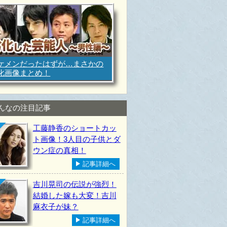
ケメンだったはずが…まさかの
化画像まとめ！
んなの注目記事
工藤静香のショートカッ
ト画像！3人目の子供とダ
ウン症の真相！
記事詳細へ
吉川晃司の伝説が強烈！
結婚した嫁も大変！吉川
麻衣子が妹？
記事詳細へ