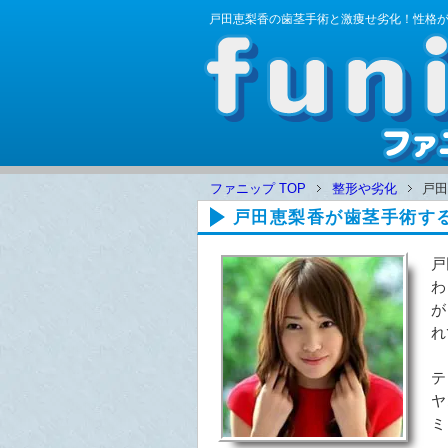
戸田恵梨香の歯茎手術と激痩せ劣化！性格
ファニップ TOP
整形や劣化
戸田
戸田恵梨香が歯茎手術す
戸
わ
が
れ
テ
ヤ
ミ