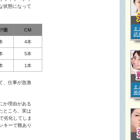
な状態になって
ま
ﾂ黴
CM
武
本
4本
本
5本
本
1本
て、仕事が急激
ま
画
にか理由がある
たところ、実は
Zで劣化してしま
ヤンキーで難あり
。