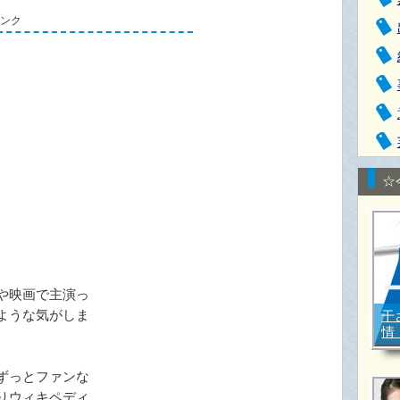
リンク
☆
や映画で主演っ
ような気がしま
干
情
ずっとファンな
りウィキペディ