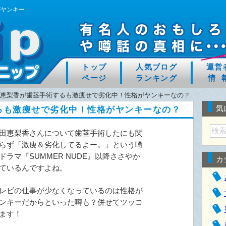
がヤンキー
トップ
人気ブログ
運営
ページ
ランキング
情 
恵梨香が歯茎手術するも激痩せで劣化中！性格がヤンキーなの？
気
るも激痩せで劣化中！性格がヤンキーなの？
田恵梨香さんについて歯茎手術したにも関
らず「激痩＆劣化してるよー。」という噂
ドラマ『SUMMER NUDE』以降ささやか
カ
ているんですよね。
レビの仕事が少なくなっているのは性格が
ンキーだからといった噂も？併せてツッコ
ます！