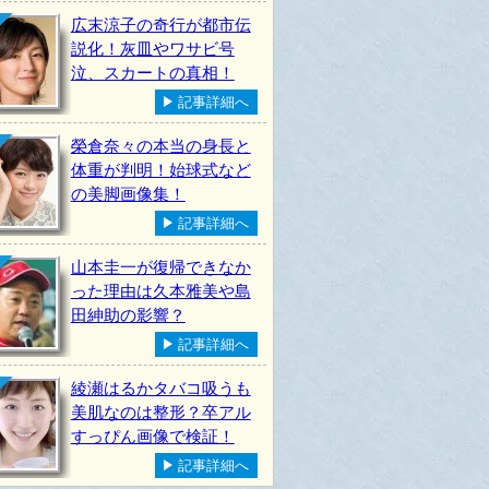
広末涼子の奇行が都市伝
説化！灰皿やワサビ号
泣、スカートの真相！
記事詳細へ
榮倉奈々の本当の身長と
体重が判明！始球式など
の美脚画像集！
記事詳細へ
山本圭一が復帰できなか
った理由は久本雅美や島
田紳助の影響？
記事詳細へ
綾瀬はるかタバコ吸うも
美肌なのは整形？卒アル
すっぴん画像で検証！
記事詳細へ