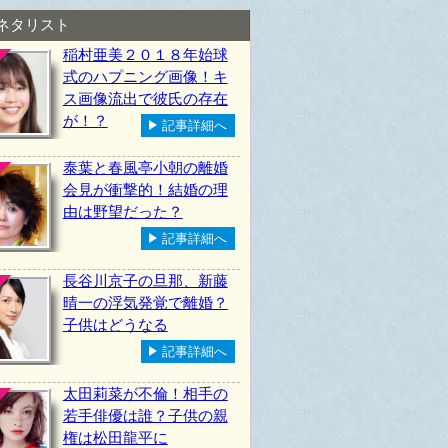
ネタリスト
稲村亜美２０１８年始球
式のハプニング画像！キ
ス画像流出で彼氏の存在
が！？
記事詳細へ
泰葉と春風亭小朝の離婚
会見が衝撃的！結婚の理
由は野望だった？
記事詳細へ
長谷川京子の旦那、新藤
晴一の浮気発覚で離婚？
子供はどうなる
記事詳細へ
太田莉菜が不倫！相手の
若手俳優は誰？子供の親
権は松田龍平に