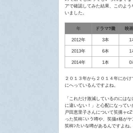
アで確認してみた結果、このよう
いました。
年
ドラマﾂ黴
映画
2012年
3本
1
2013年
6本
1
2014年
1本
0
２０１３年から２０１４年にかけ
にへっているんですよね。
「これだけ激減しているのにはな
に違いない！」と心配になってい
戸田恵里子さんについて笶搆ャс
った笶桙ﾆいう噂や、笶攝ｫ格が
笶桙ﾝたいな噂があるんですよね