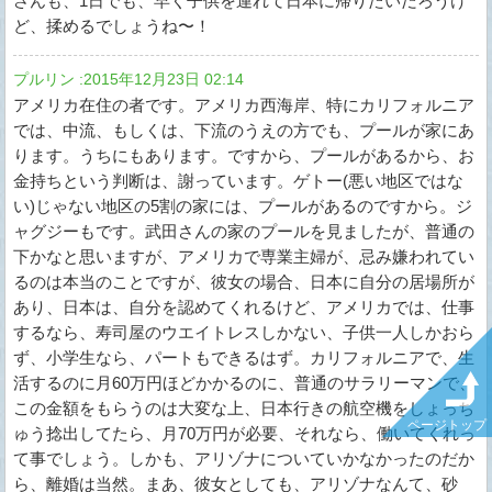
さんも、1日でも、早く子供を連れて日本に帰りたいだろうけ
ど、揉めるでしょうね〜！
プルリン
:
2015年12月23日 02:14
アメリカ在住の者です。アメリカ西海岸、特にカリフォルニア
では、中流、もしくは、下流のうえの方でも、プールが家にあ
ります。うちにもあります。ですから、プールがあるから、お
金持ちという判断は、謝っています。ゲトー(悪い地区ではな
い)じゃない地区の5割の家には、プールがあるのですから。ジ
ャグジーもです。武田さんの家のプールを見ましたが、普通の
下かなと思いますが、アメリカで専業主婦が、忌み嫌われてい
るのは本当のことですが、彼女の場合、日本に自分の居場所が
あり、日本は、自分を認めてくれるけど、アメリカでは、仕事
するなら、寿司屋のウエイトレスしかない、子供一人しかおら
ず、小学生なら、パートもできるはず。カリフォルニアで、生
活するのに月60万円ほどかかるのに、普通のサラリーマンで、
この金額をもらうのは大変な上、日本行きの航空機をしょっち
ページトップ
ゅう捻出してたら、月70万円が必要、それなら、働いてくれっ
て事でしょう。しかも、アリゾナについていかなかったのだか
ら、離婚は当然。まあ、彼女としても、アリゾナなんて、砂