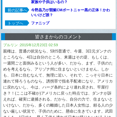
家族や子供はいるの？
前の記事へ
今野晶乃が競艇CMボートニャー黒の正体！かわ
いいけど誰？
トップへ
ファニップ
皆さまからのコメント
プルリン
:
2015年12月23日 02:59
親権は、普通の状況なら、5対5普通で、今週、3日元ダンナの
ところなら、4日は自分のところ、来週はその逆、もしくは、
一週間ごと面倒みるという人が多い、だから、まず、子供のた
めを考えるなら、アリゾナ州に住まないといけません。しか
も、日本に住むなんて、無理に近い。それで、こっそり日本に
連れて帰ろうものなら、誘拐罪で指名手配者になり、アメリカ
に戻れないし、今は、ハーグ条約により連れ戻され、牢屋行
き？！(ここは不確か)アメリカに戻った時点では、ダンナが訴
えれば、確実に逮捕される。だから、自分の力で、住まないと
いけない。だから、多くの離婚した日本人女性は、頼る人の少
ない厳しい状況で、子供のために、懸命に生きています。武田