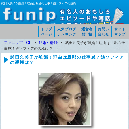
武田久美子が離婚！理由と旦那の仕事！娘ソフィアの親権
トップ
人気ブログ
運営者
お問い
サイト
ページ
ランキング
情 報
合わせ
マップ
ファニップ TOP
結婚や離婚
武田久美子が離婚！理由は旦那の仕
事感？娘ソフィアの親権は？
武田久美子が離婚！理由は旦那の仕事感？娘ソフィア
の親権は？