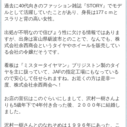
過去に40代向きのファッション雑誌『STORY』でモデ
ルとして活躍していたことがあり、身長は177ｃｍと
スラリと背の高い女性。
出処が不明なので信ぴょう性に欠ける情報ではありま
すが、出身は富山県砺波市とのことで、なんでも、株
式会社余西商会というタイヤやホイールを販売してい
る会社の令嬢だそうです。
看板は『ミスタータイヤマン』ブリジストン製のタイ
ヤを主に扱っていて、JAFの指定工場にもなっている
ので安心して任せられますね。お近くの方は是非一
度、株式会社余西商会へ！
お店の宣伝はこのぐらいにしまして、沢村一樹さんよ
りも5歳年下で4年付き合った後、２０００年に結婚し
ました。
沢村一樹さんとのなれそめは１９９６年にあった、こ