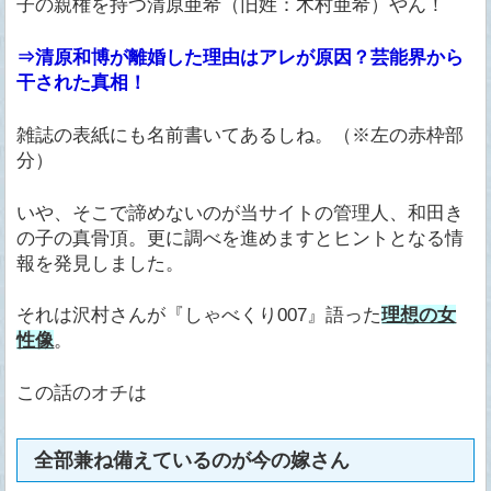
子の親権を持つ清原亜希（旧姓：木村亜希）やん！
⇒清原和博が離婚した理由はアレが原因？芸能界から
干された真相！
雑誌の表紙にも名前書いてあるしね。（※左の赤枠部
分）
いや、そこで諦めないのが当サイトの管理人、和田き
の子の真骨頂。更に調べを進めますとヒントとなる情
報を発見しました。
それは沢村さんが『しゃべくり007』語った
理想の女
性像
。
この話のオチは
全部兼ね備えているのが今の嫁さん