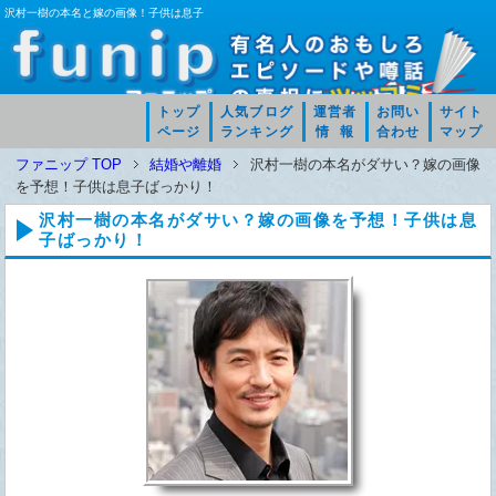
沢村一樹の本名と嫁の画像！子供は息子
トップ
人気ブログ
運営者
お問い
サイト
ページ
ランキング
情 報
合わせ
マップ
ファニップ TOP
結婚や離婚
沢村一樹の本名がダサい？嫁の画像
を予想！子供は息子ばっかり！
沢村一樹の本名がダサい？嫁の画像を予想！子供は息
子ばっかり！